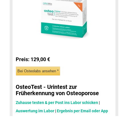
Preis:
129,00 €
Bei Osteolabs ansehen *
OsteoTest - Urintest zur
Früherkennung von Osteoporose
Zuhause testen & per Post ins Labor schicken
|
Auswertung im Labor
|
Ergebnis per Email oder App
coZERT Empfehlung:
Dieser Selbsttest funktioniert als
Urintest für Zuhause. Die Urinprobe wird anschliessend